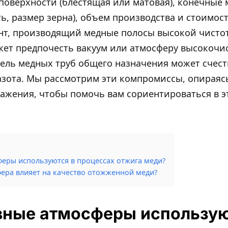
поверхности (блестящая или матовая), конечные
ть, размер зерна), объем производства и стоимос
ент, производящий медные полосы высокой чисто
т предпочесть вакуум или атмосферу высокочист
тель медных труб общего назначения может счес
азота. Мы рассмотрим эти компромиссы, опираяс
ажения, чтобы помочь вам сориентироваться в 
еры используются в процессах отжига меди?
ера влияет на качество отожженной меди?
вные атмосферы использую