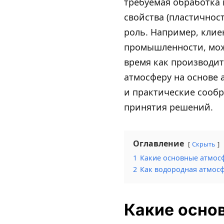
требуемая обработка 
свойства (пластичнос
роль. Например, кли
промышленности, може
время как производи
атмосферу на основе 
и практические сообр
принятия решений.
Оглавление
Скрыть
1
Какие основные атмосф
2
Как водородная атмосф
Какие осно