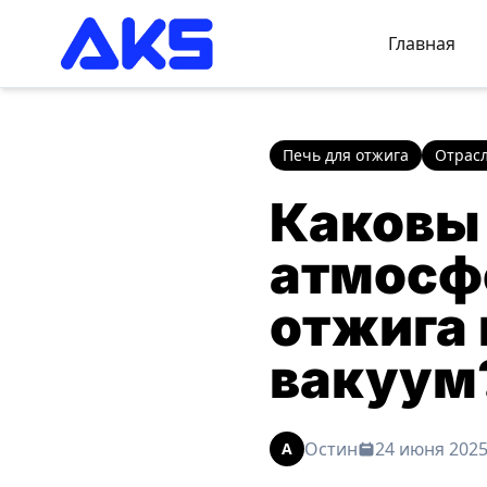
Главная
Печь для отжига
Отрас
Каковы
атмосф
отжига 
вакуум
Остин
24 июня 2025 
A