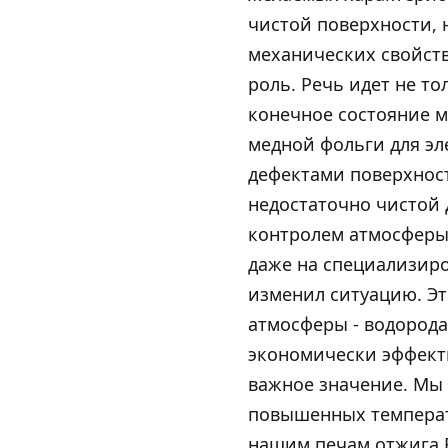
чистой поверхности,
механических свойств
роль. Речь идет не т
конечное состояние м
медной фольги для э
дефектами поверхност
недостаточно чистой 
контролем атмосферы 
даже на специализир
изменил ситуацию. Эт
атмосферы - водорода
экономически эффекти
важное значение. Мы 
повышенных температ
нашим печам отжига B