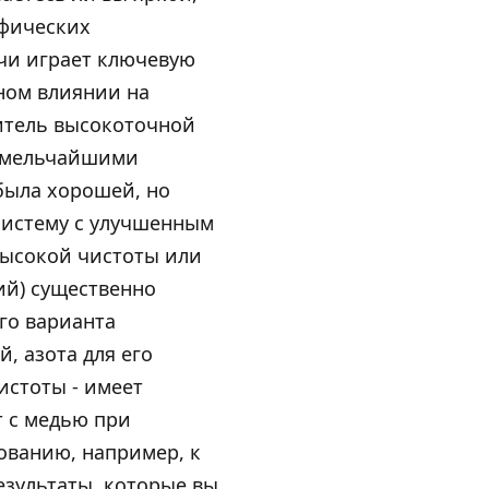
ифических
ечи играет ключевую
вном влиянии на
итель высокоточной
с мельчайшими
была хорошей, но
систему с улучшенным
 высокой чистоты или
ий) существенно
го варианта
, азота для его
истоты - имеет
т с медью при
ованию, например, к
езультаты, которые вы