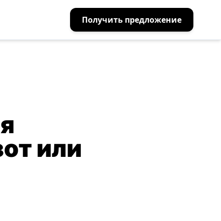
Получить предложение
ля
зот или