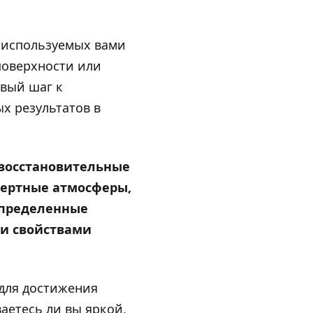
в используемых вами
поверхности или
ервый шаг к
х результатов в
восстановительные
нертные атмосферы,
 определенные
 и свойствами
для достижения
аетесь ли вы яркой,