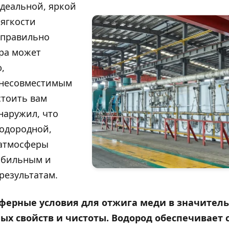
деальной, яркой
ягкости
еправильно
ра может
,
 несовместимым
стоить вам
наружил, что
одородной,
 атмосферы
абильным и
результатам.
ерные условия для отжига меди в значитель
ых свойств и чистоты. Водород обеспечивает 