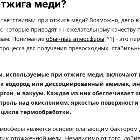
отжига меди?
ответствиями при отжиге меди? Возможно, дело 
, которые приводят к нежелательному качеству 
вам. Понимание
обычные атмосферы
[^1] - это п
роцесса для получения превосходных, стабильны
, используемые при отжиге меди, включают 
ак водород или диссоциированный аммиак, и
аргон, и вакуум. Каждая из них обеспечивает
троль над окислением, яркостью поверхности
 цикла термообработки.
мосферы является основополагающим фактором 
ик отожженной меди. Независимо от того, добив