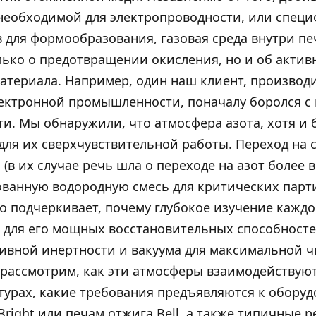
 необходимой для электропроводности, или спец
 для формообразования, газовая среда внутри п
олько о предотвращении окисления, но и об акти
атериала. Например, один наш клиент, производ
лектронной промышленности, поначалу боролся 
и. Мы обнаружили, что атмосфера азота, хотя и 
для их сверхчувствительной работы. Переход на 
(в их случае речь шла о переходе на азот более
ованную водородную смесь для критических парт
о подчеркивает, почему глубокое изучение каждо
 для его мощных восстановительных способностей
вной инертности и вакуума для максимальной ч
рассмотрим, как эти атмосферы взаимодействую
урах, какие требования предъявляются к оборуд
right или печам отжига Bell, а также типичные р